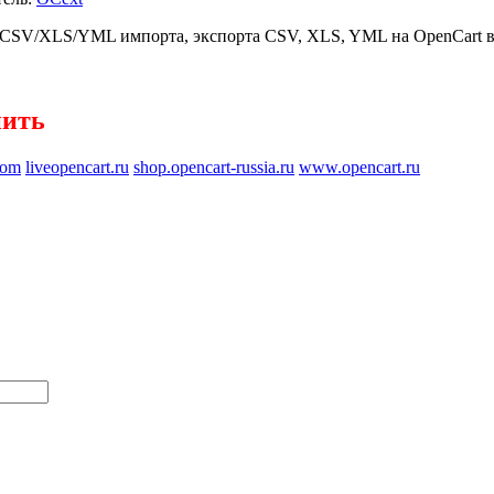
CSV/XLS/YML импорта, экспорта CSV, XLS, YML на OpenCart в
пить
com
liveopencart.ru
shop.opencart-russia.ru
www.opencart.ru