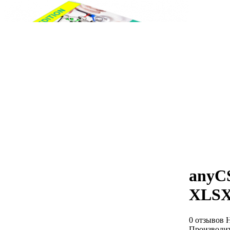
anyC
XLSX
0 отзывов
Н
Производит