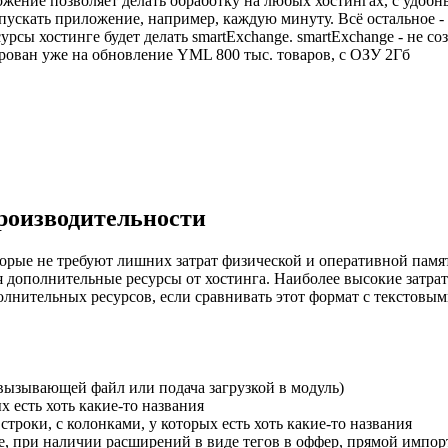
ожение позволяет делать обработку на любых хостингах, с удоб
ускать приложение, например, каждую минуту. Всё остальное - 
рсы хостинге будет делать smartExchange. smartExchange - не со
тирован уже на обновление YML 800 тыс. товаров, с ОЗУ 2Гб
роизводительности
орые не требуют лишних затрат физической и оперативной памя
я дополнительные ресурсы от хостинга. Наиболее высокие затрат
олнительных ресурсов, если сравнивать этот формат с текстов
 вызывающей файл или подача загрузкой в модуль)
х есть хоть какие-то названия
строки, с колонками, у которых есть хоть какие-то названия
е, при наличии расширений в виде тегов в оффер, прямой импо