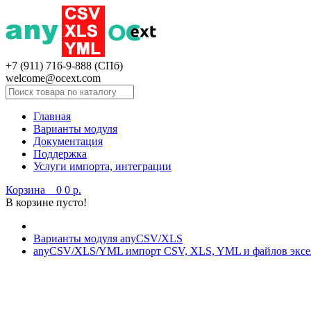
+7 (911) 716-9-888 (СПб)
welcome@ocext.com
Главная
Варианты модуля
Документация
Поддержка
Услуги импорта, интеграции
Корзина
0
0 р.
В корзине пусто!
Варианты модуля anyCSV/XLS
anyCSV/XLS/YML импорт CSV, XLS, YML и файлов эксель 