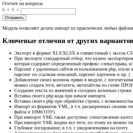
Отетьте на вопросы
Отправить
Модуль позволяет делать импорт из практически любых файлов 
Ключевые отличия от других варианто
Экспорт в формат XLS/XLSX и совместимый с эксель C
При экспорте стандартный отбор, что нужно экспортиров
которая содержит определенный префикс слева/справа, и/
Парсинг с удаленных сайтов использованием php, и/или x
парсинг по ссылкам описаний, парсинг картинок и пр. )
Добавление своих колонок прямо в модуле, с логическим
можно создать теги, метатеги, метатайтлы по схем
Создание текста из значений в соседних колонках строки
Вставка своего php кода при начале импорта
Вставка своего php при обработке строки, с возможност
Импорт из форматов YML, в т.ч. расширенных своими тег
файла и 10Мб ОЗУ)
При импорте YML также доступны: сопоставление категор
При импорте YML видны все теги, по этому их можно та
Глубокое логирование, в т.ч. с уведомлениями на почту