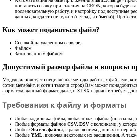
Автоматизация на базе приложения smartExchange - прил
поставить ссылку приложения на CRON, которая будет зап
последовательную работу, и настройку под доступные ресу
данных, когда это не нужно (нет задач обмена)). Протес
Как может подаваться файл?
Ссылкой на удаленном сервере,
Файлом
Зазипованным файлом
Допустимый размер файла и вопросы п
Модуль использует специальные методы работы с файлами, кот
сотни мегабайт, и сотни тысячи строк) Вам может понадобитьс
форматом, данный формат, даже, в XLSX варианте требует доп
Требования к файлу и форматы
Любая кодировка файла, любая подача файла (по ссылке,
Любые форматы файлов
CSV, DSV
с колонками, у которы
Любые
Эксель файлы
, с размещением данных от первой 
Любые
YML
, включая некоторых их расширения. А такж