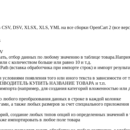
CSV, DSV, XLSX, XLS, YML на все сборки OpenCart 2 (все верси
в
SV
ать, отбор данных по любому значению в таблице товара.Наприм
или с количеством больше или равно 10 и т.д.
Path (вставка обработчика при импорте строк) и импорт результа
и условиями появления того или иного текста в зависимости от 
е ПРОИЗВОДИТЕЛЬ КУПИТЬ НАЗВАНИЕ ТОВАРА и т.п.
 импорта (например, для создания категорий вложенностью или д
ью любого преобразования данных в строке в каждой колонке
ами, а также любых размеров за счет специального приложения 
ий, создание любых типов опций из определенных значений в те
кже импортировать в любое поле товара