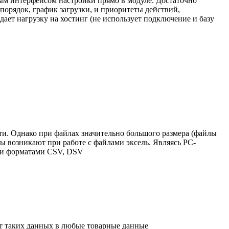
ным интерфейсом настройки прямо в модуле. Достаточно
порядок, график загрузки, и приоритеты действий,
здает нагрузку на хостинг (не использует подключение и базу
ти. Однако при файлах значительно большого размера (файлы
ы возникают при работе с файлами эксель. Являясь PC-
ыми форматами CSV, DSV
рт таких данных в любые товарные данные