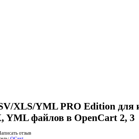
SV/XLS/YML PRO Edition для и
, YML файлов в OpenCart 2, 3
аписать отзыв
ель:
OCext