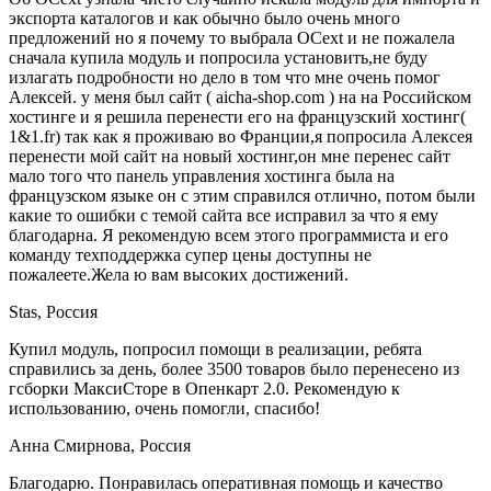
экспорта каталогов и как обычно былo очень много
предложений но я почему то выбрала OCext и не пожалела
сначала купила модуль и попросилa установить,не буду
излагать подробности но дело в том что мне очень помог
Алексей. у меня был сайт ( aicha-shop.com ) на на Российском
хостинге и я решила перенести его на французский хостинг(
1&1.fr) так как я проживаю во Франции,я попросила Алексея
перенести мой сайт на новый хостинг,он мне перенес сайт
мало того что панель управления хостинга была на
французском языке он с этим справился отлично, потом были
какие то ошибки с темой сайта все исправил за что я ему
благодарна. Я рекомендую всем этого программиста и его
команду техподдержка супер цены доступны не
пожалеете.Жела ю вам высоких достижений.
Stas, Россия
Купил модуль, попросил помощи в реализации, ребята
справились за день, более 3500 товаров было перенесено из
гсборки МаксиСторе в Опенкарт 2.0. Рекомендую к
использованию, очень помогли, спасибо!
Анна Смирнова, Россия
Благодарю. Понравилась оперативная помощь и качество