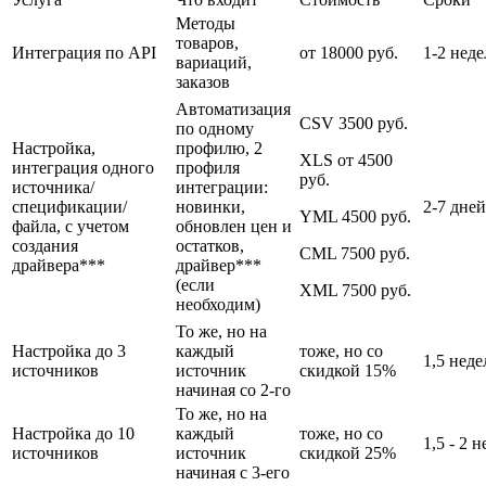
Методы
товаров,
Интеграция по API
от 18000 руб.
1-2 нед
вариаций,
заказов
Автоматизация
CSV 3500 руб.
по одному
Настройка,
профилю, 2
XLS от 4500
интеграция одного
профиля
руб.
источника/
интеграции:
спецификации/
новинки,
2-7 дней
YML 4500 руб.
файла, с учетом
обновлен цен и
создания
остатков,
CML 7500 руб.
драйвера***
драйвер***
(если
XML 7500 руб.
необходим)
То же, но на
Настройка до 3
каждый
тоже, но со
1,5 неде
источников
источник
скидкой 15%
начиная со 2-го
То же, но на
Настройка до 10
каждый
тоже, но со
1,5 - 2 
источников
источник
скидкой 25%
начиная с 3-его