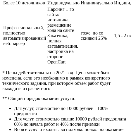
Более 10 источников
Индивидуально
Индивидуально
Индиви
Парсинг 1-го
сайта/
источника,
размещение
Профессиональный,
кода на сайте
полностью
тоже, но со
Заказчика,
1,5 - 2 
автоматизированный
скидкой 25%
полная
веб-парсер
автоматизация,
настройка на
стороне
OpenCart
* Цены действительны на 2021 год. Цена может быть
изменена, если это необходимо в рамках конкретного
технического задания, при котором объем работ будет
выходить из расчетного
** Общий порядок оказания услуги:
Для услуг, стоимостью до 10000 рублей - 100%
предоплата
Для услуг, стоимостью свыше 10000 рублей предоплата
60% до начала работ и 40% после приемки
Во все услуги входит два подхода: подход на оказание