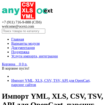
+7 (911) 716-9-888 (СПб)
welcome@ocext.com
Главная
Варианты модуля
Документация
Поддержка
Услуги импорта, интеграции
Корзина
0
0 р.
В корзине пусто!
Импорт YML, XLS, CSV, TSV, API для OpenCart,
парсинг сайтов
Импорт YML, XLS, CSV, TSV,
API для OpenCart, парсинг