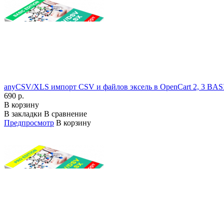
anyCSV/XLS импорт CSV и файлов эксель в OpenCart 2, 3 BASI
690 р.
В корзину
В закладки
В сравнение
Предпросмотр
В корзину