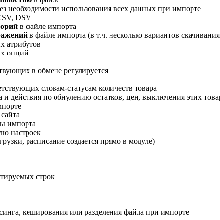
 без необходимости использования всех данных при импорте
CSV, DSV
горий
в файле импорта
ражений
в файле импорта (в т.ч. несколько вариантов скачивани
х атрибутов
ых опций
твующих в обмене регулируется
етствующих словам-статусам количеств товара
а и действия по обнулению остатков, цен, выключения этих тов
мпорте
 сайта
лы импорта
лю настроек
агрузки, расписание создается прямо в модуле)
ртируемых строк
рсинга, кеширования или разделения файла при импорте