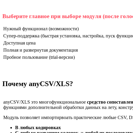
Выберите главное при выборе модуля (после голо
Нужный функционал (возможности)
Супер-поддержка (быстрая установка, настройка, пуск функцио
Доступная цена
Полная и развернутая документация
Пробное пользование (trial-версии)
Почему anyCSV/XLS?
anyCSV/XLS это многофункциональное
средство сопоставле
функциями дополнительной обработки данных на лету, конст
Модуль позволяет импортирвоать практические любые CSV, 
В любых кодировках
С любым названием колонок
, и
любой их последовате