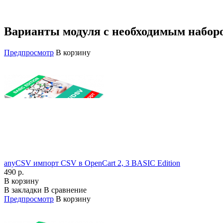
Варианты модуля с необходимым набор
Предпросмотр
В корзину
anyCSV импорт CSV в OpenCart 2, 3 BASIC Edition
490 р.
В корзину
В закладки
В сравнение
Предпросмотр
В корзину