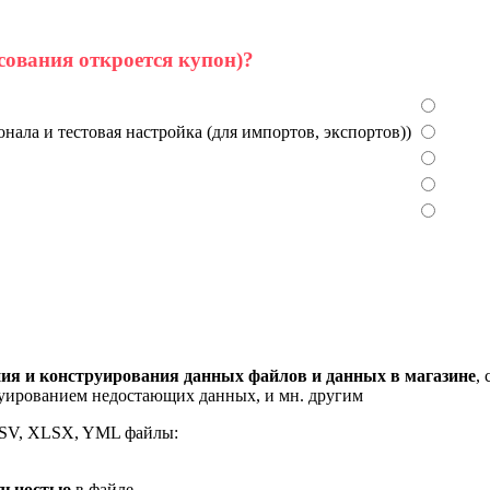
сования откроется купон)?
нала и тестовая настройка (для импортов, экспортов))
ния и конструирования данных файлов и данных в магазине
,
руированием недостающих данных, и мн. другим
DSV, XLSX, YML файлы:
льностью
в файле