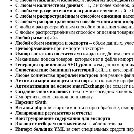
С любым количеством данных
– 1, 2 и более колонок,
С любыми разделителями и ограничителями
в файле 
С любым распространённым способом описания кате
С любым распространённым способом описания изоб
С любым распространённым способом описания товарны
С любым распространённым способом описания товарн
Любой размер
файла
Любой объем импорта и экспорта
– объем данных, учас
Ценообразование
при импорте и экспорте
Импорт остатков по статусам склада
с подбором соотв
Механизмы поиска товаров, которых нет в файле импорт
Генерация правильных SEO урлов
всем данным при и
Сопоставление (маппинг) категорий
файла и категорий
Любое количество профилей настроек
под разные фай
Автоматизация импорта и экспорта
по каждому профи
Автоматизация на основе smartExchange
(не создает н
Создание своих колонок
с текстом из соседних колонок
Импорт из своих колонок по правилу
Парсинг xPath
Вставка php
при старте импорта и при обработке, импо
Логирование результатов и отчеты
Конструирование содержания для экспорта
Экспорт с отборам по значениям
в таблице товара
Импорт больших YML
за счет специальных средств па