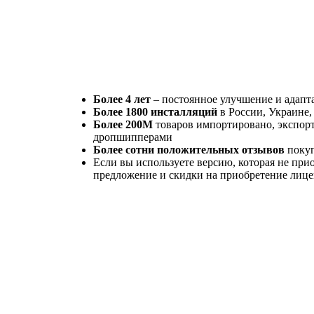
Более 4 лет
– постоянное улучшение и адапт
Более 1800 инсталляций
в России, Украине,
Более 200М
товаров импортировано, экспор
дропшипперами
Более сотни положительных отзывов
поку
Если вы используете версию, которая не прио
предложение и скидки на приобретение лиц