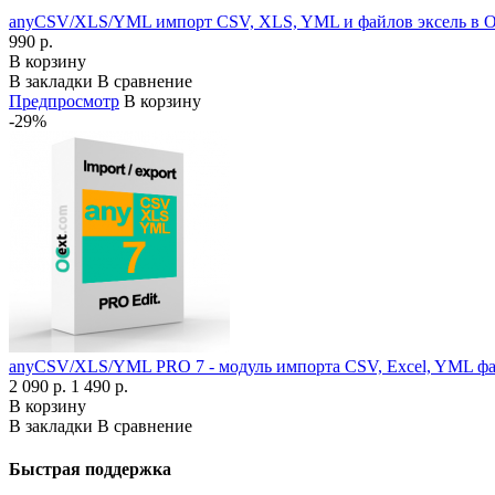
anyCSV/XLS/YML импорт CSV, XLS, YML и файлов эксель в Ope
990 р.
В корзину
В закладки
В сравнение
Предпросмотр
В корзину
-29%
anyCSV/XLS/YML PRO 7 - модуль импорта CSV, Excel, YML файл
2 090 р.
1 490 р.
В корзину
В закладки
В сравнение
Быстрая поддержка