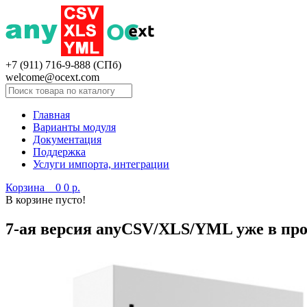
+7 (911) 716-9-888 (СПб)
welcome@ocext.com
Главная
Варианты модуля
Документация
Поддержка
Услуги импорта, интеграции
Корзина
0
0 р.
В корзине пусто!
7-ая версия anyCSV/XLS/YML уже в пр